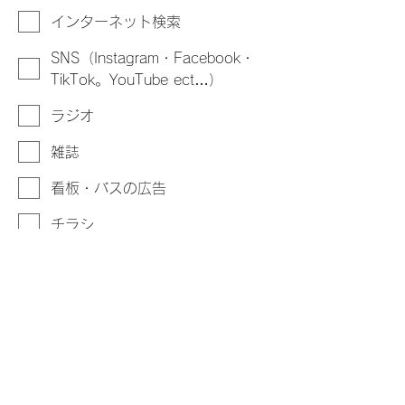
インターネット検索
SNS（Instagram・Facebook・
TikTok。YouTube ect…）
ラジオ
雑誌
看板・バスの広告
チラシ
家族・知人からの紹介
その他
同時受講を希望される際はこちらに、
「〇〇さんと同時受講希望」と入力お
願い致します。