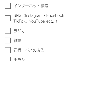
インターネット検索
SNS（Instagram・Facebook・
TikTok。YouTube ect…）
ラジオ
雑誌
看板・バスの広告
チラシ
家族・知人からの紹介
その他
同時受講を希望される際はこちらに、
「〇〇さんと同時受講希望」と入力お
願い致します。