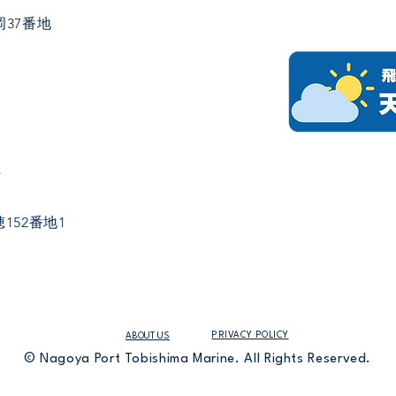
37番地
社
152番地1
PRIVACY POLICY
ABOUT US
© Nagoya Port Tobishima Marine. All Rights Reserved.