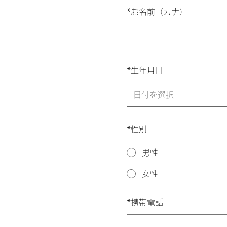
*
お名前（カナ）
*
生年月日
*
性別
男性
女性
*
携帯電話