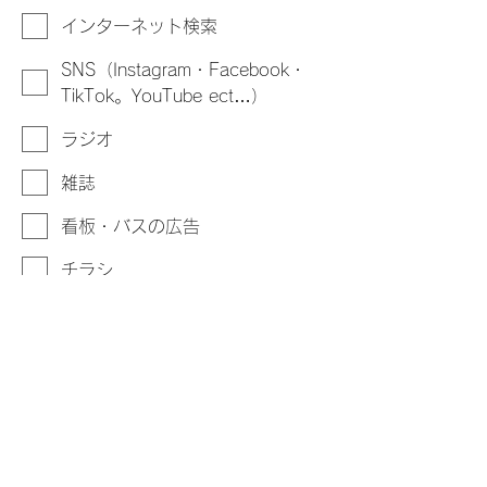
インターネット検索
SNS（Instagram・Facebook・
TikTok。YouTube ect…）
ラジオ
雑誌
看板・バスの広告
チラシ
家族・知人からの紹介
その他
同時受講希望の際はこちらに、「〇〇
さんと同時受講希望」と入力お願いい
たします。