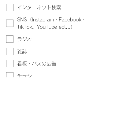
インターネット検索
SNS（Instagram・Facebook・
TikTok。YouTube ect…）
ラジオ
雑誌
看板・バスの広告
チラシ
家族・知人からの紹介
その他
同時受講希望の際はこちらに、「〇〇
さんと同時受講希望」と入力お願いい
たします。