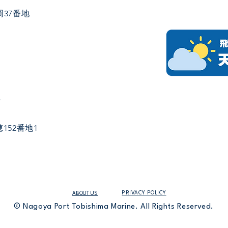
37番地
社
152番地1
PRIVACY POLICY
ABOUT US
© Nagoya Port Tobishima Marine. All Rights Reserved.