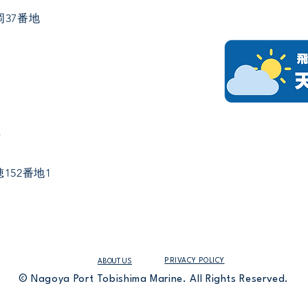
37番地
社
152番地1
PRIVACY POLICY
ABOUT US
© Nagoya Port Tobishima Marine. All Rights Reserved.