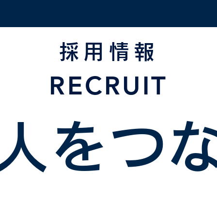
LICENSE SCHOOL
MARINA FOR PWC
BOAT RENTAL
B
採用情報
RECRUIT
人をつ