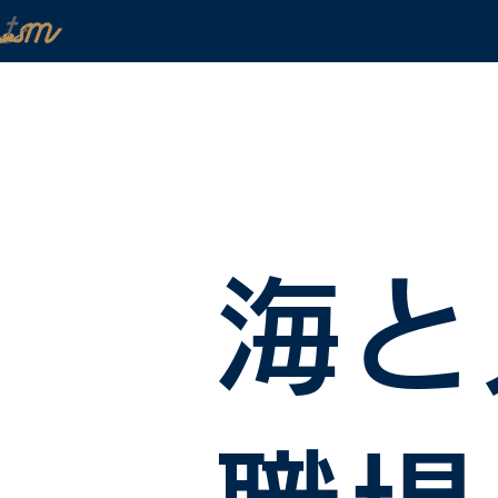
HOME
FACILITY GUIDE
BOAT 
海と